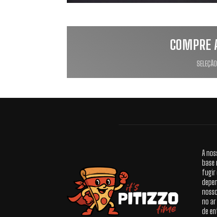
COMPRE 
SELEÇÃO
A nos
base 
fugir
depen
nosso
no ar
de en