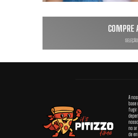
COMPRE 
SELEÇÃO
A nos
base 
fugir
depen
nosso
no ar
de en