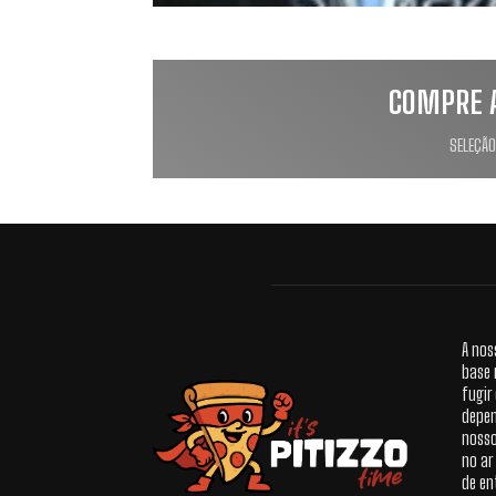
COMPRE 
SELEÇÃO
A nos
base 
fugir
depen
nosso
no ar
de en