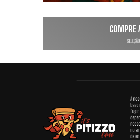
COMPRE 
SELEÇÃO
A nos
base 
fugir
depen
nosso
no ar
de en