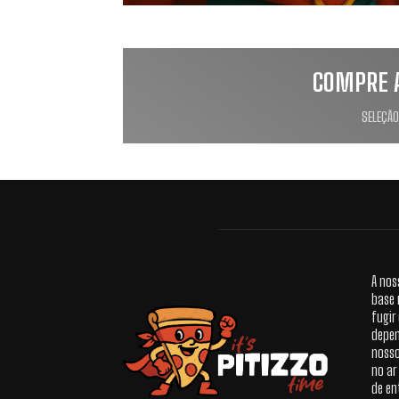
COMPRE 
SELEÇÃO
A nos
base 
fugir
depen
nosso
no ar
de en