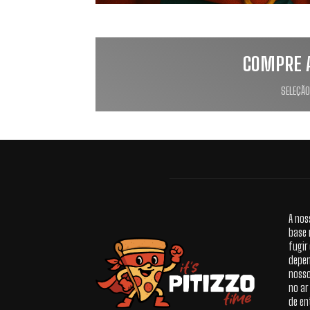
COMPRE 
SELEÇÃO
A nos
base 
fugir
depen
nosso
no ar
de en