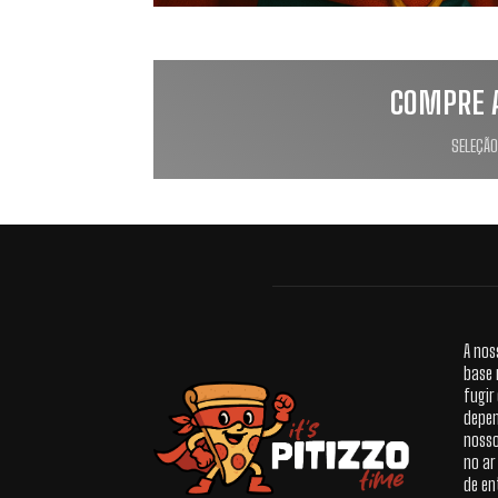
COMPRE 
SELEÇÃO
A nos
base 
fugir
depen
nosso
no ar
de en